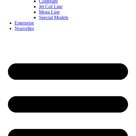
Coldream
Jet Cof Line
Mega Line
Special Models
Enterprise
Nouvelles