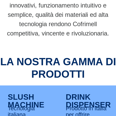
innovativi, funzionamento intuitivo e
semplice, qualità dei materiali ed alta
tecnologia rendono Cofrimell
competitiva, vincente e rivoluzionaria.
LA NOSTRA GAMMA DI
PRODOTTI
SLUSH
DRINK
MACHINE
DISPENSER
Tecnologia
Prodotto in Italia
italiana
per offrire