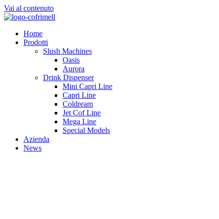
Vai al contenuto
Home
Prodotti
Slush Machines
Oasis
Aurora
Drink Dispenser
Mini Capri Line
Capri Line
Coldream
Jet Cof Line
Mega Line
Special Models
Azienda
News